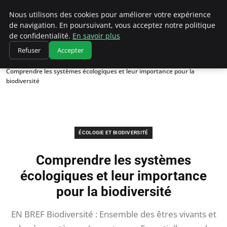
Climatedebtagents
Nous utilisons des cookies pour améliorer votre expérience
de navigation. En poursuivant, vous acceptez notre politique
de confidentialité.
En savoir plus
Refuser
Accepter
Accueil
Écologie et Biodiversité
Comprendre les systèmes écologiques et leur importance pour la
biodiversité
ÉCOLOGIE ET BIODIVERSITÉ
Comprendre les systèmes
écologiques et leur importance
pour la biodiversité
EN BREF Biodiversité : Ensemble des êtres vivants et