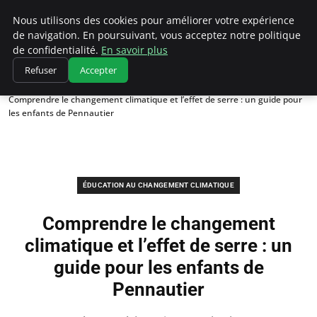
Climatedebtagents
Nous utilisons des cookies pour améliorer votre expérience
de navigation. En poursuivant, vous acceptez notre politique
de confidentialité.
En savoir plus
Refuser
Accepter
Accueil
Éducation au changement climatique
Comprendre le changement climatique et l’effet de serre : un guide pour
les enfants de Pennautier
ÉDUCATION AU CHANGEMENT CLIMATIQUE
Comprendre le changement
climatique et l’effet de serre : un
guide pour les enfants de
Pennautier