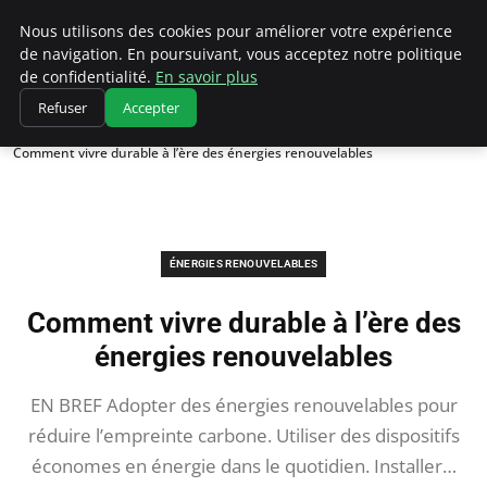
Climatedebtagents
Nous utilisons des cookies pour améliorer votre expérience
de navigation. En poursuivant, vous acceptez notre politique
de confidentialité.
En savoir plus
Refuser
Accepter
Accueil
Énergies Renouvelables
Comment vivre durable à l’ère des énergies renouvelables
ÉNERGIES RENOUVELABLES
Comment vivre durable à l’ère des
énergies renouvelables
EN BREF Adopter des énergies renouvelables pour
réduire l’empreinte carbone. Utiliser des dispositifs
économes en énergie dans le quotidien. Installer…