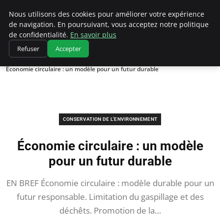
Climatedebtagents
Nous utilisons des cookies pour améliorer votre expérience
de navigation. En poursuivant, vous acceptez notre politique
de confidentialité.
En savoir plus
Refuser
Accepter
Accueil
Conservation de l'environnement
Économie circulaire : un modèle pour un futur durable
CONSERVATION DE L'ENVIRONNEMENT
Économie circulaire : un modèle
pour un futur durable
EN BREF Économie circulaire : modèle durable pour un
futur responsable. Limitation du gaspillage et des
déchêts. Promotion de la…