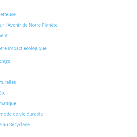
metteuse
ur l’Avenir de Notre Planète
ment
notre impact écologique
clage
turelles
ète
imatique
 mode de vie durable
e au Recyclage