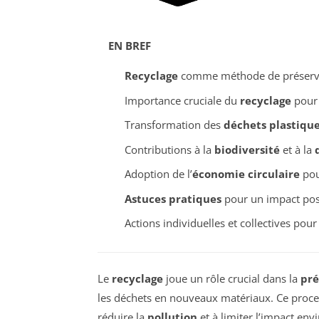
EN BREF
Recyclage
comme méthode de préserv
Importance cruciale du
recyclage
pour 
Transformation des
déchets plastiqu
Contributions à la
biodiversité
et à la
Adoption de l’
économie circulaire
pou
Astuces pratiques
pour un impact posi
Actions individuelles et collectives pou
Le
recyclage
joue un rôle crucial dans la
pré
les déchets en nouveaux matériaux. Ce proce
réduire la
pollution
et à limiter l’impact en