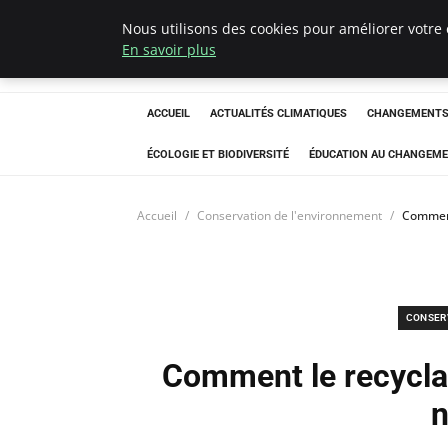
Nous utilisons des cookies pour améliorer votre 
Climatedebtagen
En savoir plus
ACCUEIL
ACTUALITÉS CLIMATIQUES
CHANGEMENTS 
ÉCOLOGIE ET BIODIVERSITÉ
ÉDUCATION AU CHANGEME
Accueil
Conservation de l'environnement
Comment
CONSER
Comment le recycla
n