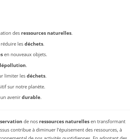
ation des
ressources naturelles
.
réduire les
déchets
.
es
en nouveaux objets.
dépollution
.
r limiter les
déchets
.
tif sur notre planète.
r un avenir
durable
.
servation
de nos
ressources naturelles
en transformant
ssus contribue à diminuer l’épuisement des ressources, à
vironnemental de nos activités quotidiennes. En adoptant des