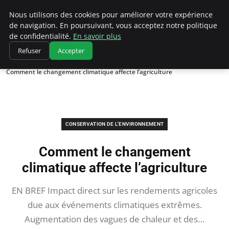
Climatedebtagents
Nous utilisons des cookies pour améliorer votre expérience
de navigation. En poursuivant, vous acceptez notre politique
de confidentialité.
En savoir plus
Refuser
Accepter
Accueil
Conservation de l'environnement
Comment le changement climatique affecte l’agriculture
CONSERVATION DE L'ENVIRONNEMENT
Comment le changement
climatique affecte l’agriculture
EN BREF Impact direct sur les rendements agricoles
due aux événements climatiques extrêmes.
Augmentation des vagues de chaleur et des…