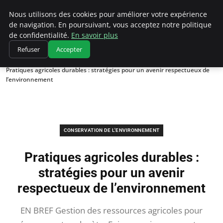
Climatedebtagents
Nous utilisons des cookies pour améliorer votre expérience
de navigation. En poursuivant, vous acceptez notre politique
de confidentialité.
En savoir plus
Refuser
Accepter
Accueil
Conservation de l'environnement
Pratiques agricoles durables : stratégies pour un avenir respectueux de
l’environnement
CONSERVATION DE L'ENVIRONNEMENT
Pratiques agricoles durables :
stratégies pour un avenir
respectueux de l’environnement
EN BREF Gestion des ressources agricoles pour