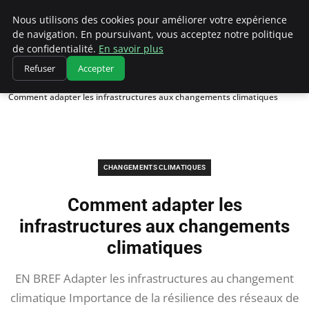
Climatedebtagents
Nous utilisons des cookies pour améliorer votre expérience
de navigation. En poursuivant, vous acceptez notre politique
de confidentialité.
En savoir plus
Refuser
Accepter
Accueil
Changements climatiques
Comment adapter les infrastructures aux changements climatiques
CHANGEMENTS CLIMATIQUES
Comment adapter les
infrastructures aux changements
climatiques
EN BREF Adapter les infrastructures au changement
climatique Importance de la résilience des réseaux de