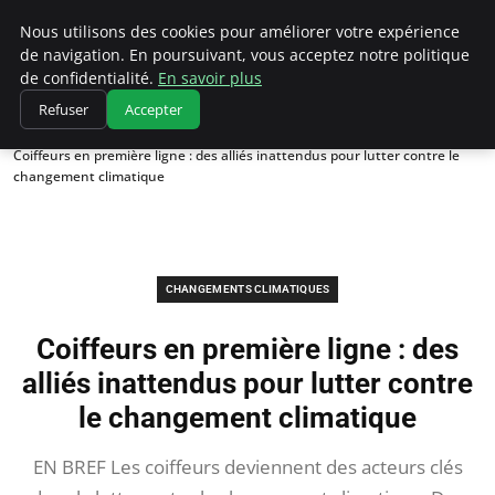
Climatedebtagents
Nous utilisons des cookies pour améliorer votre expérience
de navigation. En poursuivant, vous acceptez notre politique
de confidentialité.
En savoir plus
Refuser
Accepter
Accueil
Changements climatiques
Coiffeurs en première ligne : des alliés inattendus pour lutter contre le
changement climatique
CHANGEMENTS CLIMATIQUES
Coiffeurs en première ligne : des
alliés inattendus pour lutter contre
le changement climatique
EN BREF Les coiffeurs deviennent des acteurs clés