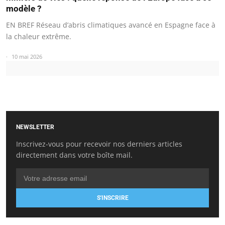
modèle ?
EN BREF Réseau d’abris climatiques avancé en Espagne face à
la chaleur extrême.
10 mai 2026
NEWSLETTER
Inscrivez-vous pour recevoir nos derniers articles
directement dans votre boîte mail.
S'INSCRIRE