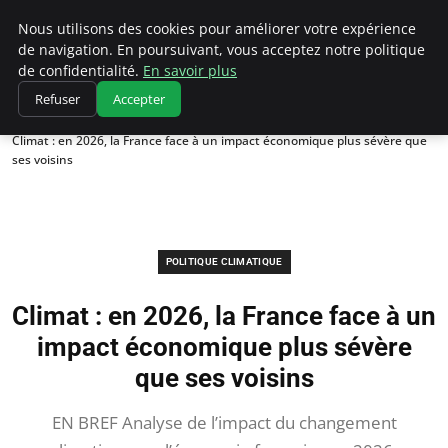
Climatedebtagents
Nous utilisons des cookies pour améliorer votre expérience
de navigation. En poursuivant, vous acceptez notre politique
de confidentialité.
En savoir plus
Refuser
Accepter
Accueil
Politique climatique
Climat : en 2026, la France face à un impact économique plus sévère que
ses voisins
POLITIQUE CLIMATIQUE
Climat : en 2026, la France face à un
impact économique plus sévère
que ses voisins
EN BREF Analyse de l’impact du changement