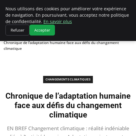
Climatedebtagents
Nous utilisons des cookies pour améliorer votre expérience
de navigation. En poursuivant, vous acceptez notre politique
de confidentialité.
En savoir plus
Refuser
Accepter
Accueil
Changements climatiques
Chronique de l’adaptation humaine face aux défis du changement
climatique
CHANGEMENTS CLIMATIQUES
Chronique de l’adaptation humaine
face aux défis du changement
climatique
EN BREF Changement climatique : réalité indéniable