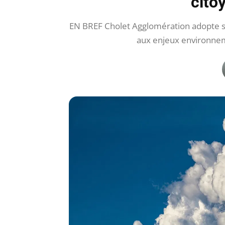
cito
EN BREF Cholet Agglomération adopte son
aux enjeux environnem