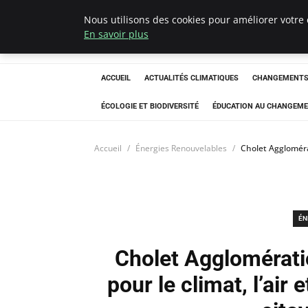
Nous utilisons des cookies pour améliorer votre 
Climatedebtagen
En savoir plus
ACCUEIL
ACTUALITÉS CLIMATIQUES
CHANGEMENTS 
ÉCOLOGIE ET BIODIVERSITÉ
ÉDUCATION AU CHANGEME
Accueil
Énergies Renouvelables
Cholet Agglomérat
ÉN
Cholet Agglomérati
pour le climat, l’air 