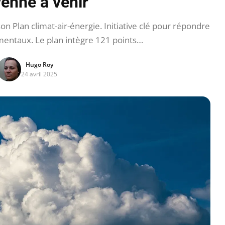
yenne à venir
 Plan climat-air-énergie. Initiative clé pour répondre
entaux. Le plan intègre 121 points…
Hugo Roy
24 avril 2025