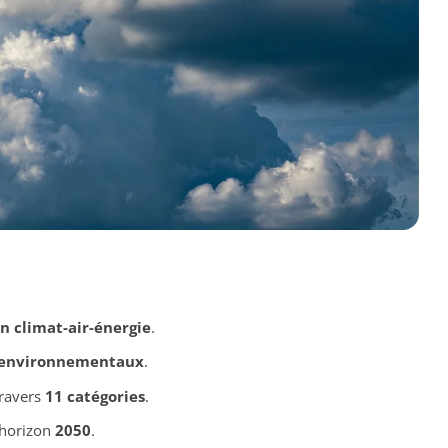
n climat-air-énergie
.
environnementaux
.
ravers
11 catégories
.
’horizon
2050
.