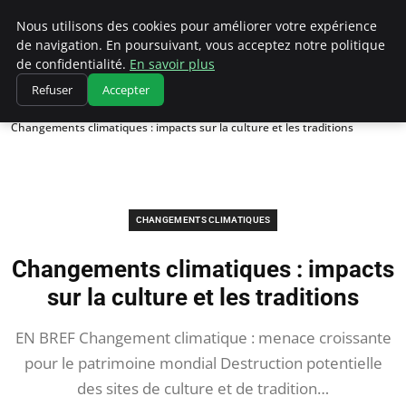
Climatedebtagents
Nous utilisons des cookies pour améliorer votre expérience
de navigation. En poursuivant, vous acceptez notre politique
de confidentialité.
En savoir plus
Refuser
Accepter
Accueil
Changements climatiques
Changements climatiques : impacts sur la culture et les traditions
CHANGEMENTS CLIMATIQUES
Changements climatiques : impacts
sur la culture et les traditions
EN BREF Changement climatique : menace croissante
pour le patrimoine mondial Destruction potentielle
des sites de culture et de tradition…