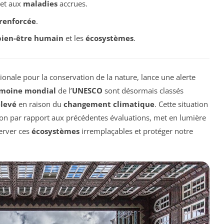
et aux
maladies
accrues.
renforcée
.
bien-être humain
et les
écosystèmes
.
tionale pour la conservation de la nature, lance une alerte
imoine mondial
de l’
UNESCO
sont désormais classés
élevé
en raison du
changement climatique
. Cette situation
n par rapport aux précédentes évaluations, met en lumière
server ces
écosystèmes
irremplaçables et protéger notre