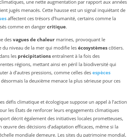
 climatiques, une nette augmentation par rapport aux années
ient jugés menacés. Cette hausse est un signal inquiétant de
ues
affectent ces trésors d’humanité, certains comme la
ssés comme en danger
critique
.
ue des
vagues de chaleur
marines, provoquant le
e du niveau de la mer qui modifie les
écosystèmes
côtiers.
 dans les
précipitations
entraînent à la fois des
rentes régions, mettant ainsi en péril la biodiversité qui
jouter à d’autres pressions, comme celles des
espèces
t désormais la deuxième menace la plus sérieuse pour ces
es défis climatique et écologique suppose un appel à l’action
pour les États de renforcer leurs engagements climatiques
pport décrit également des initiatives locales prometteuses,
 œuvre des décisions d’adaptation efficaces, même si la
’échelle mondiale demeure. Les sites du patrimoine mondial,