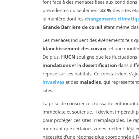
font face à des menaces liées aux conditions
précédentes où seulement
33 %
des sites éta
la manière dont les
changements climatiq
Grande Barrière de corail
étant même cla
Les menaces incluent des événements tels q
blanchissement des coraux
, et une monté
De plus, l’
IUCN
souligne que les fluctuations
inondations
et la
désertification
dans diffé
repose sur ces habitats. Ce constat vient s’a
invasives
et des
maladies
, qui représenten
sites.
La prise de conscience croissante entourant c
immédiate et soutenue. Il devient impératif 
pour protéger ces sites irremplaçables. Le ra
montrant que certaines zones mettent déjà en
nécessité d’une réponse plus coordonnée à l