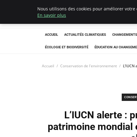
Nous utilisons des cookies pour améliorer votre 
Climatedebtagen
En savoir plus
ACCUEIL
ACTUALITÉS CLIMATIQUES
CHANGEMENTS 
ÉCOLOGIE ET BIODIVERSITÉ
ÉDUCATION AU CHANGEME
Accueil
Conservation de l'environnement
L’IUCN 
CONSER
L’IUCN alerte : 
patrimoine mondial 