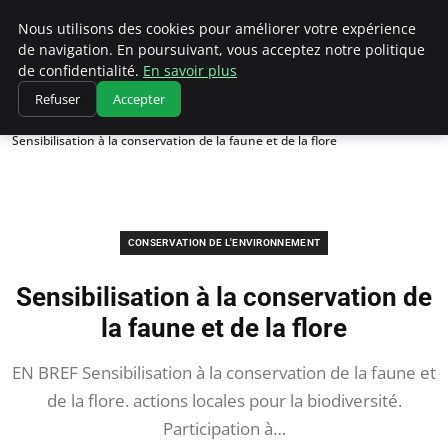
Climatedebtagents
Nous utilisons des cookies pour améliorer votre expérience
de navigation. En poursuivant, vous acceptez notre politique
de confidentialité.
En savoir plus
Refuser
Accepter
Accueil
Conservation de l'environnement
Sensibilisation à la conservation de la faune et de la flore
CONSERVATION DE L'ENVIRONNEMENT
Sensibilisation à la conservation de
la faune et de la flore
EN BREF Sensibilisation à la conservation de la faune et
de la flore. actions locales pour la biodiversité.
Participation à…