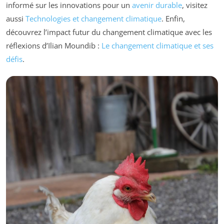
informé sur les innovations pour un
avenir durable
, visitez
aussi
Technologies et changement climatique
. Enfin,
découvrez l’impact futur du changement climatique avec les
réflexions d’Ilian Moundib :
Le changement climatique et ses
défis
.