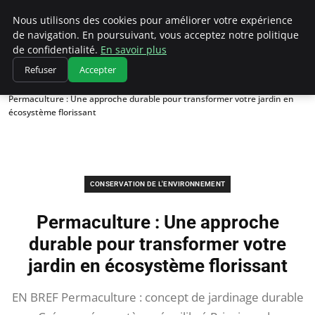
Climatedebtagents
Nous utilisons des cookies pour améliorer votre expérience
de navigation. En poursuivant, vous acceptez notre politique
de confidentialité.
En savoir plus
Refuser
Accepter
Accueil
Conservation de l'environnement
Permaculture : Une approche durable pour transformer votre jardin en
écosystème florissant
CONSERVATION DE L'ENVIRONNEMENT
Permaculture : Une approche
durable pour transformer votre
jardin en écosystème florissant
EN BREF Permaculture : concept de jardinage durable