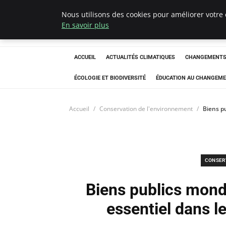
Nous utilisons des cookies pour améliorer votre 
Climatedebtagen
En savoir plus
ACCUEIL
ACTUALITÉS CLIMATIQUES
CHANGEMENTS 
ÉCOLOGIE ET BIODIVERSITÉ
ÉDUCATION AU CHANGEME
Accueil
Conservation de l'environnement
Biens p
CONSER
Biens publics mond
essentiel dans 