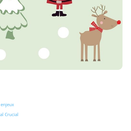
 enjeux
l Crucial