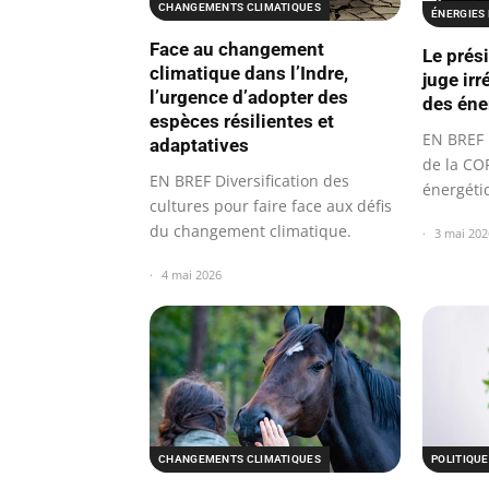
CHANGEMENTS CLIMATIQUES
ÉNERGIES
Face au changement
Le prés
climatique dans l’Indre,
juge irr
l’urgence d’adopter des
des éne
espèces résilientes et
EN BREF 
adaptatives
de la COP
EN BREF Diversification des
énergéti
cultures pour faire face aux défis
du changement climatique.
3 mai 202
4 mai 2026
CHANGEMENTS CLIMATIQUES
POLITIQUE