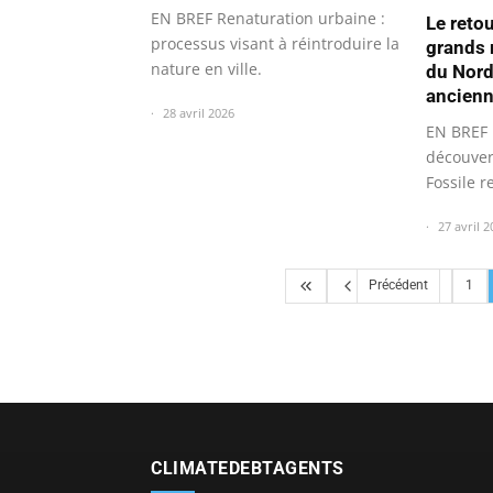
EN BREF Renaturation urbaine :
Le reto
processus visant à réintroduire la
grands 
nature en ville.
du Nord
ancienn
28 avril 2026
EN BREF 
découvert
Fossile 
27 avril 2
Précédent
1
CLIMATEDEBTAGENTS