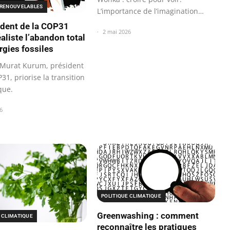
 RENOUVELABLES
L’importance de l’imagination
dans la lutte…
ident de la COP31
2 mai 2026
éaliste l’abandon total
rgies fossiles
Murat Kurum, président
31, priorise la transition
que.
6
POLITIQUE CLIMATIQUE
Greenwashing : comment
 CLIMATIQUE
reconnaître les pratiques