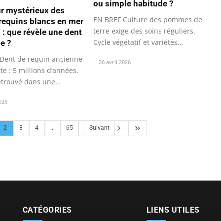
ou simple habitude ?
ur mystérieux des
EN BREF Culture des pommes de
requins blancs en mer
terre exige des soins réguliers.
 : que révèle une dent
Cycle végétatif et variétés…
e ?
Dent de requin ancienne
26 avril 2026
e : 5 millions d’années.
retrouvé dans une…
026
2
3
4
...
65
Suivant
CATÉGORIES
LIENS UTILES