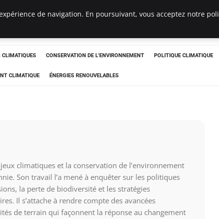
expérience de navigation. En poursuivant, vous acceptez notre polit
ts
CLIMATIQUES
CONSERVATION DE L'ENVIRONNEMENT
POLITIQUE CLIMATIQUE
NT CLIMATIQUE
ÉNERGIES RENOUVELABLES
jeux climatiques et la conservation de l’environnement
nie. Son travail l’a mené à enquêter sur les politiques
ons, la perte de biodiversité et les stratégies
oires. Il s’attache à rendre compte des avancées
alités de terrain qui façonnent la réponse au changement