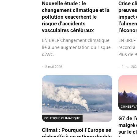
Nouvelle étude : le
Crise c
changement climatique et la
preuves
pollution exacerbent le
impact 
risque d’accidents
l’alimen
vasculaires cérébraux
l’écono
EN BREF Changement climatique
EN BREF 
lié à une augmentation du risque
record à 
d’AVC.
Plus de 
touché…
2 mai 2026
1 mai 202
CONSERVA
G7 de l
POLITIQUE CLIMATIQUE
malgré 
Climat : Pourquoi l’Europe se
sur le c
réchauffe à un rythme double