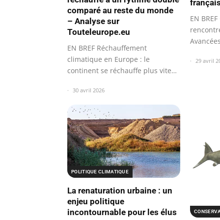
françai
comparé au reste du monde
EN BREF 
– Analyse sur
rencontre
Touteleurope.eu
Avancées 
EN BREF Réchauffement
mesures
climatique en Europe : le
29 avril 2
continent se réchauffe plus vite
que les autres.
30 avril 2026
POLITIQUE CLIMATIQUE
La renaturation urbaine : un
enjeu politique
incontournable pour les élus
CONSERVA