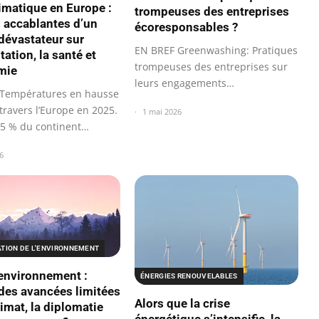
limatique en Europe :
trompeuses des entreprises
 accablantes d’un
écoresponsables ?
dévastateur sur
EN BREF Greenwashing: Pratiques
tation, la santé et
trompeuses des entreprises sur
mie
leurs engagements
Températures en hausse
environnementaux.
travers l’Europe en 2025.
1 mai 2026
95 % du continent
6
TION DE L'ENVIRONNEMENT
’environnement :
ÉNERGIES RENOUVELABLES
des avancées limitées
Alors que la crise
limat, la diplomatie
énergétique s’intensifie, la