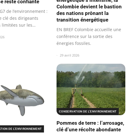
se reste confiante
Colombie devient le bastion
G7 de l’environnement :
des nations prônant la
 clé des dirigeants
transition énergétique
limitées sur les
EN BREF Colombie accueille une
…
conférence sur la sortie des
026
énergies fossiles.
29 avril 2026
CONSERVATION DE L'ENVIRONNEMENT
Pommes de terre : l’arrosage,
clé d’une récolte abondante
TION DE L'ENVIRONNEMENT