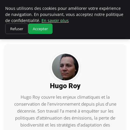
Climatedebtagents
Nous utilisons des cookies pour améliorer votre expérience
de navigation. En poursuivant, vous acceptez notre politique
de confidentialité.
En savoir plus
Refuser
Accepter
Accueil
Hugo Roy
Hugo Roy
Hugo Roy couvre les enjeux climatiques et la
conservation de l’environnement depuis plus d’une
décennie. Son travail l’a mené à enquêter sur les
politiques d’atténuation des émissions, la perte de
biodiversité et les stratégies d’adaptation des