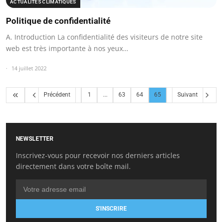
ACTUALITÉS CLIMATIQUES
Politique de confidentialité
A. Introduction La confidentialité des visiteurs de notre site
web est très importante à nos yeux…
14 juillet 2022
Précédent
1
...
63
64
65
Suivant
NEWSLETTER
Inscrivez-vous pour recevoir nos derniers articles
directement dans votre boîte mail.
S'INSCRIRE