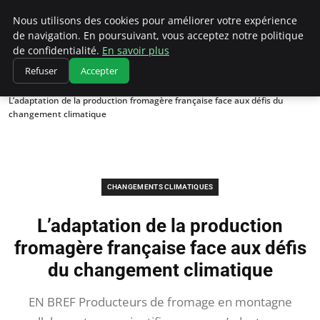
Climatedebtagents
Nous utilisons des cookies pour améliorer votre expérience
de navigation. En poursuivant, vous acceptez notre politique
de confidentialité.
En savoir plus
Refuser
Accepter
Accueil
Changements climatiques
L’adaptation de la production fromagère française face aux défis du
changement climatique
CHANGEMENTS CLIMATIQUES
L’adaptation de la production
fromagère française face aux défis
du changement climatique
EN BREF Producteurs de fromage en montagne