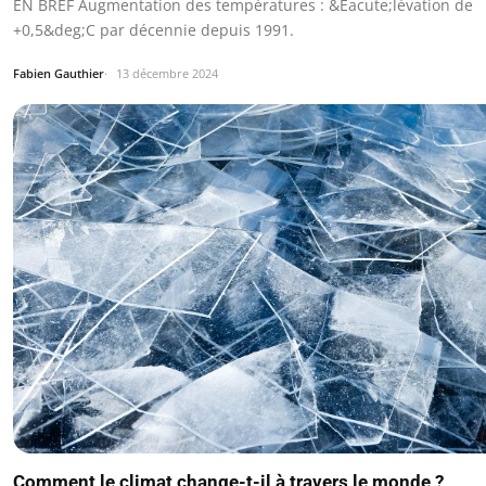
EN BREF Augmentation des températures : &Eacute;lévation de
+0,5&deg;C par décennie depuis 1991.
Fabien Gauthier
13 décembre 2024
Comment le climat change-t-il à travers le monde ?