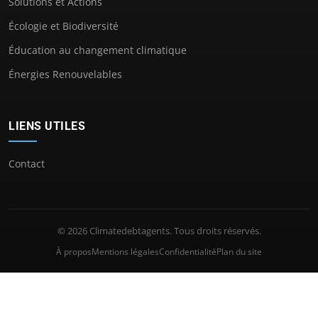
Solutions et Actions
Écologie et Biodiversité
Éducation au changement climatique
Énergies Renouvelables
LIENS UTILES
Contact
© 2026 Climatedebtagents. Tous droits réservés.
À propos
Mentions légales
Confidentialité
Plan du site