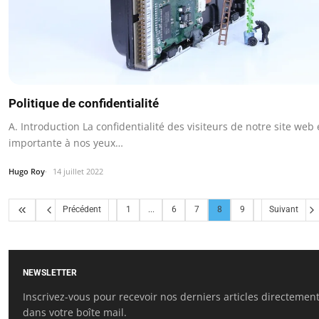
Politique de confidentialité
A. Introduction La confidentialité des visiteurs de notre site web 
importante à nos yeux…
Hugo Roy
14 juillet 2022
Précédent
1
...
6
7
8
9
Suivant
NEWSLETTER
Inscrivez-vous pour recevoir nos derniers articles directemen
dans votre boîte mail.