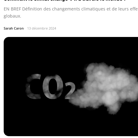
EN BREF Définition des changements climatiques et de leurs effe
globaux.
Sarah Caron
13 décembre 2024