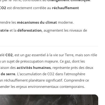
CO2
est directement corrélée au
réchauffement
rendre les
mécanismes du climat
moderne.
strie
et la
déforestation
, augmentent les niveaux de
elé
CO2
, est un gaz essentiel à la vie sur Terre, mais son rôle
 un sujet de préoccupation majeure. Ce gaz, dont les
raison des
activités humaines
, représente près des deux
t de serre
. L’accumulation de CO2 dans l’atmosphère
un réchauffement planétaire significatif. Comprendre ce
réhender les enjeux environnementaux contemporains.