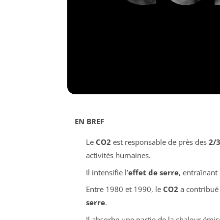
EN BREF
Le
CO2
est responsable de près des
2/
activités humaines.
Il intensifie l’
effet de serre
, entraînant
Entre 1980 et 1990, le
CO2
a contribué
serre
.
Il absorbe une partie de la chaleur émis