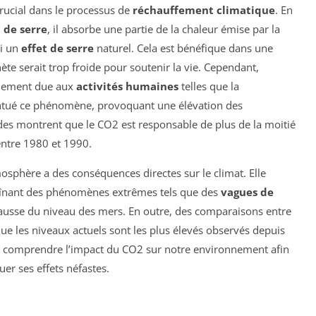
rucial dans le processus de
réchauffement climatique
. En
t de serre
, il absorbe une partie de la chaleur émise par la
si un
effet de serre
naturel. Cela est bénéfique dans une
nète serait trop froide pour soutenir la vie. Cependant,
alement due aux
activités humaines
telles que la
entué ce phénomène, provoquant une élévation des
des montrent que le CO2 est responsable de plus de la moitié
ntre 1980 et 1990.
osphère a des conséquences directes sur le climat. Elle
raînant des phénomènes extrêmes tels que des
vagues de
hausse du niveau des mers. En outre, des comparaisons entre
ue les niveaux actuels sont les plus élevés observés depuis
 de comprendre l’impact du CO2 sur notre environnement afin
er ses effets néfastes.