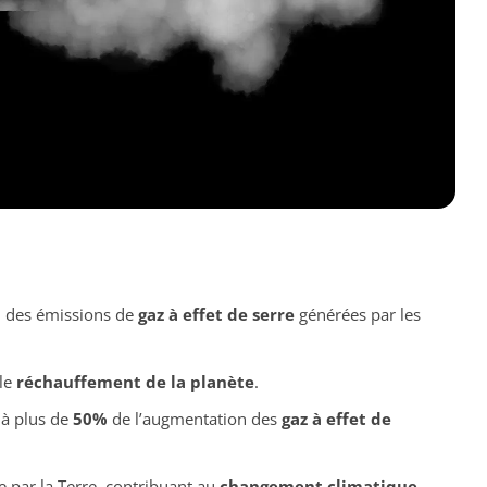
3
des émissions de
gaz à effet de serre
générées par les
 le
réchauffement de la planète
.
 à plus de
50%
de l’augmentation des
gaz à effet de
e par la Terre, contribuant au
changement climatique
.