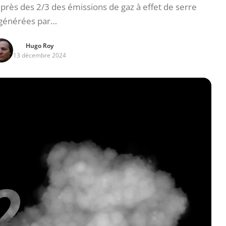
rès des 2/3 des émissions de gaz à effet de serre
générées par…
Hugo Roy
13 décembre 2024