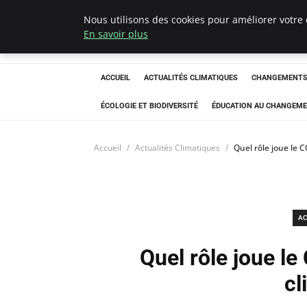
Nous utilisons des cookies pour améliorer votre 
Climatedebtagen
En savoir plus
ACCUEIL
ACTUALITÉS CLIMATIQUES
CHANGEMENTS 
ÉCOLOGIE ET BIODIVERSITÉ
ÉDUCATION AU CHANGEME
Accueil
Actualités Climatiques
Quel rôle joue le 
AC
Quel rôle joue l
cl