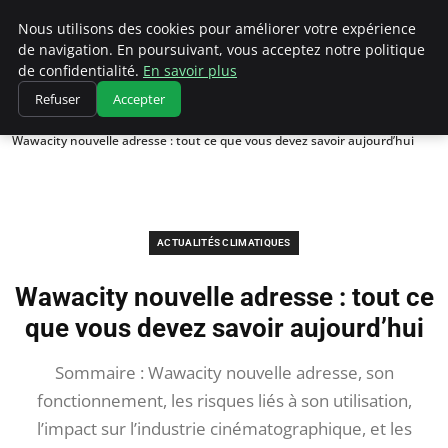
Climatedebtagents
Nous utilisons des cookies pour améliorer votre expérience
de navigation. En poursuivant, vous acceptez notre politique
de confidentialité.
En savoir plus
Refuser
Accepter
Accueil
Actualités Climatiques
Wawacity nouvelle adresse : tout ce que vous devez savoir aujourd’hui
ACTUALITÉS CLIMATIQUES
Wawacity nouvelle adresse : tout ce
que vous devez savoir aujourd’hui
Sommaire : Wawacity nouvelle adresse, son
fonctionnement, les risques liés à son utilisation,
l’impact sur l’industrie cinématographique, et les