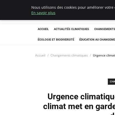
Nous utilisons des cookies pour améliorer votre 
Climatedebtagen
En savoir plus
ACCUEIL
ACTUALITÉS CLIMATIQUES
CHANGEMENTS 
ÉCOLOGIE ET BIODIVERSITÉ
ÉDUCATION AU CHANGEME
Accueil
Changements climatiques
Urgence climat
CHA
Urgence climatique
climat met en garde