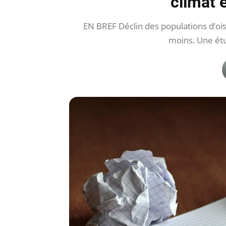
climat e
EN BREF Déclin des populations d’oi
moins. Une ét