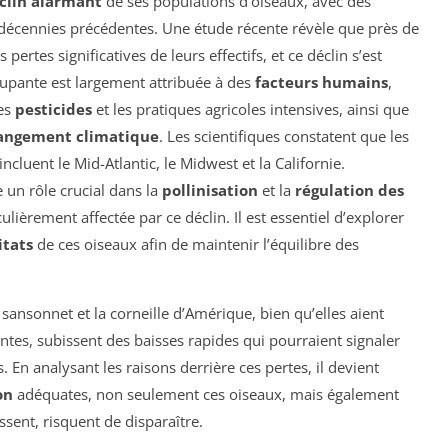
clin alarmant
de ses populations d’oiseaux, avec des
 décennies précédentes. Une étude récente révèle que près de
pertes significatives de leurs effectifs, et ce déclin s’est
cupante est largement attribuée à des
facteurs humains
,
les
pesticides
et les pratiques agricoles intensives, ainsi que
angement climatique
. Les scientifiques constatent que les
cluent le Mid-Atlantic, le Midwest et la Californie.
e un rôle crucial dans la
pollinisation
et la
régulation des
iculièrement affectée par ce déclin. Il est essentiel d’explorer
itats
de ces oiseaux afin de maintenir l’équilibre des
ansonnet et la corneille d’Amérique, bien qu’elles aient
tes, subissent des baisses rapides qui pourraient signaler
n analysant les raisons derrière ces pertes, il devient
on
adéquates, non seulement ces oiseaux, mais également
ssent, risquent de disparaître.