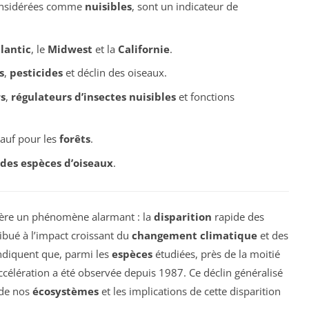
considérées comme
nuisibles
, sont un indicateur de
lantic
, le
Midwest
et la
Californie
.
s
,
pesticides
et déclin des oiseaux.
s
,
régulateurs d’insectes nuisibles
et fonctions
sauf pour les
forêts
.
 des espèces d’oiseaux
.
ère un phénomène alarmant : la
disparition
rapide des
ibué à l’impact croissant du
changement climatique
et des
indiquent que, parmi les
espèces
étudiées, près de la moitié
accélération a été observée depuis 1987. Ce déclin généralisé
de nos
écosystèmes
et les implications de cette disparition