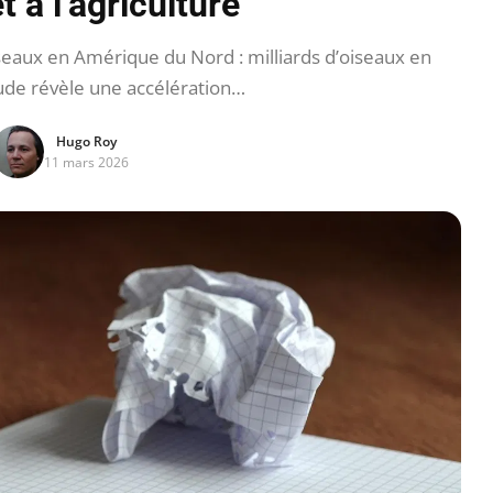
t à l’agriculture
seaux en Amérique du Nord : milliards d’oiseaux en
ude révèle une accélération…
Hugo Roy
11 mars 2026