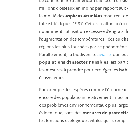
Le continent nord-américain fait face à un
dé
millions d’oiseaux en moins par rapport aux
la moitié des
espèces étudiées
montrent des 
intensifié depuis 1987. Cette situation préoc
notamment l’utilisation excessive d’engrais, 
l’augmentation des températures liées au
ch
régions les plus touchées par ce phénomène in
Parallèlement, la biodiversité
aviaire
, qui jou
populations d’insectes nuisibles
, est part
les mesures à prendre pour protéger les
hab
écosystèmes.
Par exemple, les espèces comme l’étourneau s
encore des populations relativement importan
des problèmes environnementaux plus larges. E
évident que, sans des
mesures de protecti
les fonctions écologiques vitales qu’ils rempli