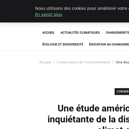
Nous utilisons des cookies pour améliorer votre 
Climatedebtagen
En savoir plus
ACCUEIL
ACTUALITÉS CLIMATIQUES
CHANGEMENTS 
ÉCOLOGIE ET BIODIVERSITÉ
ÉDUCATION AU CHANGEME
Accueil
Conservation de l'environnement
Une étud
CONSER
Une étude américa
inquiétante de la di