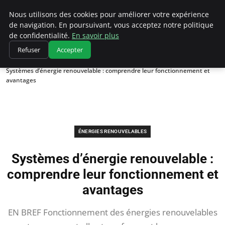
Climatedebtagents
Nous utilisons des cookies pour améliorer votre expérience
de navigation. En poursuivant, vous acceptez notre politique
de confidentialité.
En savoir plus
Refuser
Accepter
Accueil
Énergies Renouvelables
Systèmes d’énergie renouvelable : comprendre leur fonctionnement et
avantages
ÉNERGIES RENOUVELABLES
Systèmes d’énergie renouvelable :
comprendre leur fonctionnement et
avantages
EN BREF Fonctionnement des énergies renouvelables