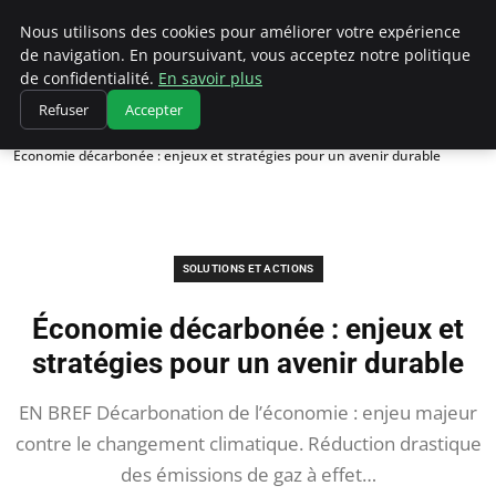
Climatedebtagents
Nous utilisons des cookies pour améliorer votre expérience
de navigation. En poursuivant, vous acceptez notre politique
de confidentialité.
En savoir plus
Refuser
Accepter
Accueil
Solutions et Actions
Économie décarbonée : enjeux et stratégies pour un avenir durable
SOLUTIONS ET ACTIONS
Économie décarbonée : enjeux et
stratégies pour un avenir durable
EN BREF Décarbonation de l’économie : enjeu majeur
contre le changement climatique. Réduction drastique
des émissions de gaz à effet…