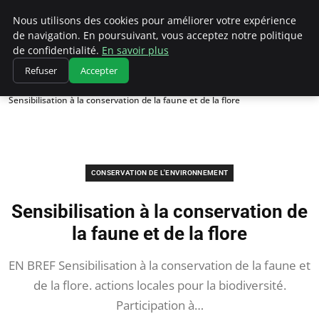
Climatedebtagents
Nous utilisons des cookies pour améliorer votre expérience
de navigation. En poursuivant, vous acceptez notre politique
de confidentialité.
En savoir plus
Refuser
Accepter
Accueil
Conservation de l'environnement
Sensibilisation à la conservation de la faune et de la flore
CONSERVATION DE L'ENVIRONNEMENT
Sensibilisation à la conservation de
la faune et de la flore
EN BREF Sensibilisation à la conservation de la faune et
de la flore. actions locales pour la biodiversité.
Participation à…