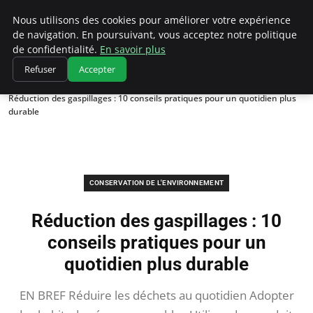
Climatedebtagents
Nous utilisons des cookies pour améliorer votre expérience
de navigation. En poursuivant, vous acceptez notre politique
de confidentialité.
En savoir plus
Refuser
Accepter
Accueil
Conservation de l'environnement
Réduction des gaspillages : 10 conseils pratiques pour un quotidien plus
durable
CONSERVATION DE L'ENVIRONNEMENT
Réduction des gaspillages : 10
conseils pratiques pour un
quotidien plus durable
EN BREF Réduire les déchets au quotidien Adopter