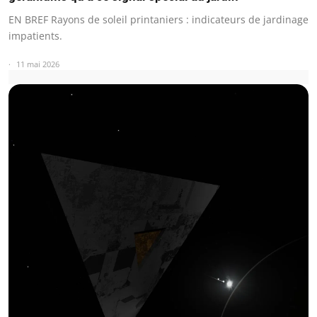
EN BREF Rayons de soleil printaniers : indicateurs de jardinage
impatients.
11 mai 2026