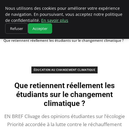
Climatedebtagents
Nous utilisons des cookies pour améliorer votre expérience
de navigation. En poursuivant, vous acceptez notre politique
de confidentialité.
En savoir plus
Refuser
Accepter
Accueil
Éducation au changement climatique
Que retiennent réellement les étudiants sur le changement climatique ?
ÉDUCATION AU CHANGEMENT CLIMATIQUE
Que retiennent réellement les
étudiants sur le changement
climatique ?
EN BREF Clivage des opinions étudiantes sur l’écologie
Priorité accordée à la lutte contre le réchauffement