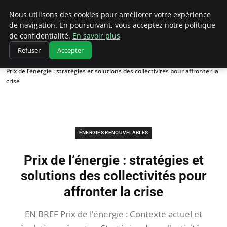
Climatedebtagents
Nous utilisons des cookies pour améliorer votre expérience
de navigation. En poursuivant, vous acceptez notre politique
de confidentialité.
En savoir plus
Refuser
Accepter
Accueil
Énergies Renouvelables
Prix de l’énergie : stratégies et solutions des collectivités pour affronter la
crise
ÉNERGIES RENOUVELABLES
Prix de l’énergie : stratégies et
solutions des collectivités pour
affronter la crise
EN BREF Prix de l’énergie : Contexte actuel et