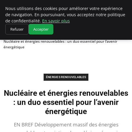
Climatedebtagents
Nous utilisons des cookies pour améliorer votre expérience
de navigation. En poursuivant, vous acceptez notre politique
de confidentialité.
En savoir plus
Refuser
Accepter
Accueil
Énergies Renouvelables
Nucléaire et énergies renouvelables : un duo essentiel pour l’avenir
énergétique
ÉNERGIES RENOUVELABLES
Nucléaire et énergies renouvelables
: un duo essentiel pour l’avenir
énergétique
EN BREF Développement massif des énergies