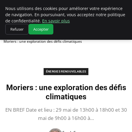
Climatedebtagents
Nous utilisons des cookies pour améliorer votre expérience
de navigation. En poursuivant, vous acceptez notre politique
de confidentialité.
En savoir plus
Refuser
Accepter
Accueil
Énergies Renouvelables
Moriers : une exploration des défis climatiques
ÉNERGIES RENOUVELABLES
Moriers : une exploration des défis
climatiques
EN BREF Date et lieu : 29 mai de 13h00 à 18h00 et 30
mai de 9h00 à 16h00 à…