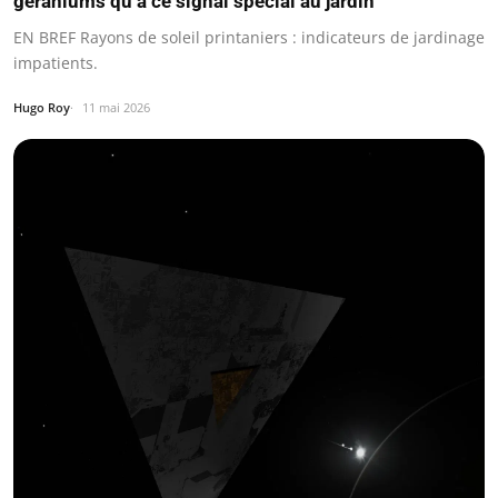
géraniums qu’à ce signal spécial au jardin
EN BREF Rayons de soleil printaniers : indicateurs de jardinage
impatients.
Hugo Roy
11 mai 2026