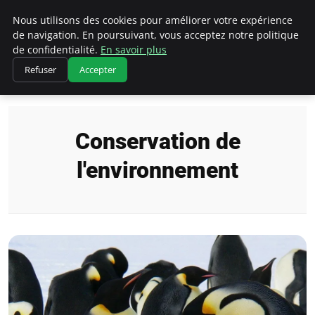
Climatedebtagents
Nous utilisons des cookies pour améliorer votre expérience
de navigation. En poursuivant, vous acceptez notre politique
de confidentialité.
En savoir plus
Refuser
Accepter
Accueil
Conservation de l'environnement
Conservation de
l'environnement