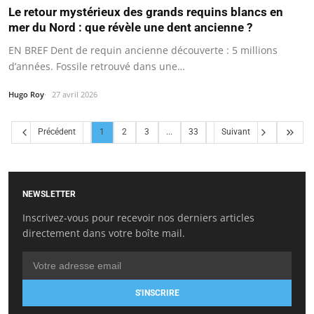
Le retour mystérieux des grands requins blancs en
mer du Nord : que révèle une dent ancienne ?
EN BREF Dent de requin ancienne découverte : 5 millions
d’années. Fossile retrouvé dans une…
Hugo Roy
27 avril 2026
Précédent
1
2
3
...
33
Suivant
NEWSLETTER
Inscrivez-vous pour recevoir nos derniers articles
directement dans votre boîte mail.
S'INSCRIRE