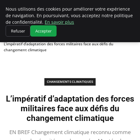
Climatedebtagents
Nous utilisons des cookies pour améliorer votre expérience
de navigation. En poursuivant, vous acceptez notre politique
de confidentialité.
En savoir plus
Refuser
Accepter
Accueil
Changements climatiques
L’impératif d’adaptation des forces militaires face aux défis du
changement climatique
CHANGEMENTS CLIMATIQUES
L’impératif d’adaptation des forces
militaires face aux défis du
changement climatique
EN BREF Changement climatique reconnu comme