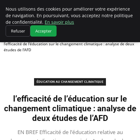
Climatedebtagents
Nous utilisons des cookies pour améliorer votre expérience
de navigation. En poursuivant, vous acceptez notre politique
de confidentialité.
En savoir plus
Refuser
Accepter
Accueil
Éducation au changement climatique
l’efficacité de l’éducation sur le changement climatique : analyse de deux
études de l’AFD
ÉDUCATION AU CHANGEMENT CLIMATIQUE
l’efficacité de l’éducation sur le
changement climatique : analyse de
deux études de l’AFD
EN BREF Efficacité de l’éducation relative au