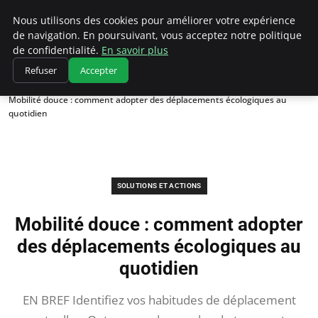
Climatedebtagents
Nous utilisons des cookies pour améliorer votre expérience
de navigation. En poursuivant, vous acceptez notre politique
de confidentialité.
En savoir plus
Refuser
Accepter
Accueil
Solutions et Actions
Mobilité douce : comment adopter des déplacements écologiques au
quotidien
SOLUTIONS ET ACTIONS
Mobilité douce : comment adopter
des déplacements écologiques au
quotidien
EN BREF Identifiez vos habitudes de déplacement