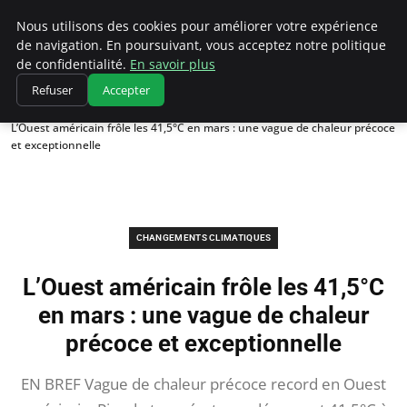
Climatedebtagents
Nous utilisons des cookies pour améliorer votre expérience
de navigation. En poursuivant, vous acceptez notre politique
de confidentialité.
En savoir plus
Refuser
Accepter
Accueil
Changements climatiques
L’Ouest américain frôle les 41,5°C en mars : une vague de chaleur précoce
et exceptionnelle
CHANGEMENTS CLIMATIQUES
L’Ouest américain frôle les 41,5°C
en mars : une vague de chaleur
précoce et exceptionnelle
EN BREF Vague de chaleur précoce record en Ouest