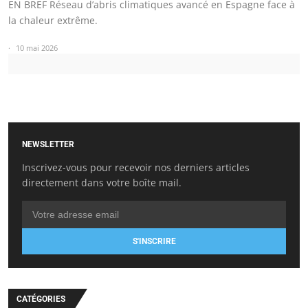
EN BREF Réseau d’abris climatiques avancé en Espagne face à
la chaleur extrême.
10 mai 2026
NEWSLETTER
Inscrivez-vous pour recevoir nos derniers articles
directement dans votre boîte mail.
S'INSCRIRE
CATÉGORIES