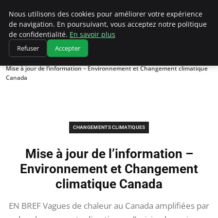
Climatedebtagents
Nous utilisons des cookies pour améliorer votre expérience
de navigation. En poursuivant, vous acceptez notre politique
de confidentialité.
En savoir plus
Refuser
Accepter
Accueil
Changements climatiques
Mise à jour de l’information – Environnement et Changement climatique
Canada
CHANGEMENTS CLIMATIQUES
Mise à jour de l’information –
Environnement et Changement
climatique Canada
EN BREF Vagues de chaleur au Canada amplifiées par