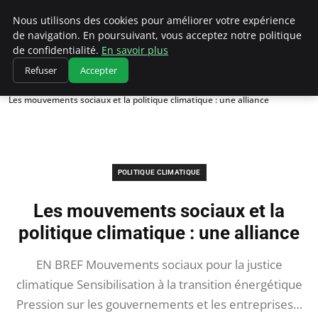
Climatedebtagents
Nous utilisons des cookies pour améliorer votre expérience
de navigation. En poursuivant, vous acceptez notre politique
de confidentialité.
En savoir plus
Refuser
Accepter
Accueil
Politique climatique
Les mouvements sociaux et la politique climatique : une alliance
POLITIQUE CLIMATIQUE
Les mouvements sociaux et la
politique climatique : une alliance
EN BREF Mouvements sociaux pour la justice
climatique Sensibilisation à la transition énergétique
Pression sur les gouvernements et les entreprises…