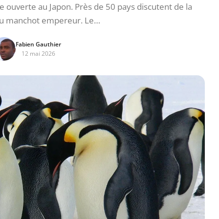
 ouverte au Japon. Près de 50 pays discutent de la
du manchot empereur. Le…
Fabien Gauthier
12 mai 2026