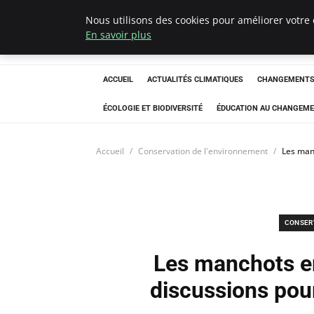
Nous utilisons des cookies pour améliorer votre 
Climatedebtagen
En savoir plus
ACCUEIL
ACTUALITÉS CLIMATIQUES
CHANGEMENTS 
ÉCOLOGIE ET BIODIVERSITÉ
ÉDUCATION AU CHANGEME
Accueil
Conservation de l'environnement
Les man
CONSER
Les manchots e
discussions pour