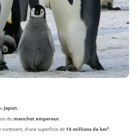
au
Japon
.
tion du
manchot empereur
.
continent, d’une superficie de
14 millions de km²
.