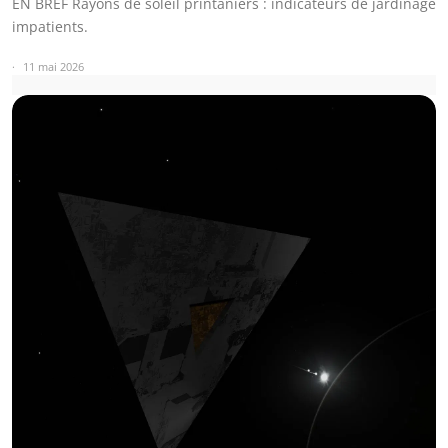
EN BREF Rayons de soleil printaniers : indicateurs de jardinage
impatients.
11 mai 2026