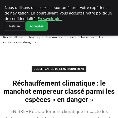
Climatedebtagents
Nous utilisons des cookies pour améliorer votre expérience
de navigation. En poursuivant, vous acceptez notre politique
de confidentialité.
En savoir plus
Refuser
Accepter
Accueil
Conservation de l'environnement
Réchauffement climatique : le manchot empereur classé parmi les
espèces « en danger »
CONSERVATION DE L'ENVIRONNEMENT
Réchauffement climatique : le
manchot empereur classé parmi les
espèces « en danger »
EN BREF Réchauffement climatique impacte les