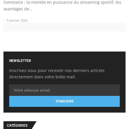
Sommaire : la montée en puissance du streaming sportif, les
avantages de…
9 janvier 2026
NEWSLETTER
Inscrivez-vous pour recevoir nos derniers articles
directement dans votre boîte mail.
S'INSCRIRE
CATÉGORIES