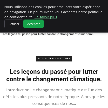
Climatedebtagents
Nous utilisons des cookies pour améliorer votre expérience
de navigation. En poursuivant, vous acceptez notre politique
de confidentialité.
En savoir plus
Refuser
Accepter
Accueil
Actualités Climatiques
Les leçons du passé pour lutter contre le changement climatique.
ACTUALITÉS CLIMATIQUES
Les leçons du passé pour lutter
contre le changement climatique.
Introduction Le changement climatique est l’un des
défis les plus pressants de notre époque. Alors que les
conséquences de nos…