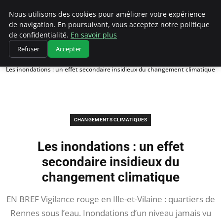
Climatedebtagents
Nous utilisons des cookies pour améliorer votre expérience
de navigation. En poursuivant, vous acceptez notre politique
de confidentialité.
En savoir plus
Refuser
Accepter
Accueil
Changements climatiques
Les inondations : un effet secondaire insidieux du changement climatique
CHANGEMENTS CLIMATIQUES
Les inondations : un effet
secondaire insidieux du
changement climatique
EN BREF Vigilance rouge en Ille-et-Vilaine : quartiers de
Rennes sous l’eau. Inondations d’un niveau jamais vu