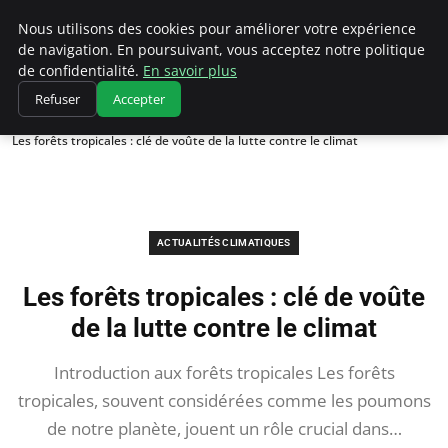
Climatedebtagents
Nous utilisons des cookies pour améliorer votre expérience
de navigation. En poursuivant, vous acceptez notre politique
de confidentialité.
En savoir plus
Refuser
Accepter
Accueil
Actualités Climatiques
Les forêts tropicales : clé de voûte de la lutte contre le climat
ACTUALITÉS CLIMATIQUES
Les forêts tropicales : clé de voûte
de la lutte contre le climat
Introduction aux forêts tropicales Les forêts
tropicales, souvent considérées comme les poumons
de notre planète, jouent un rôle crucial dans…