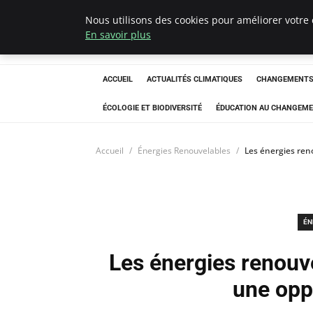
Nous utilisons des cookies pour améliorer votre 
Climatedebtagen
En savoir plus
ACCUEIL
ACTUALITÉS CLIMATIQUES
CHANGEMENTS 
ÉCOLOGIE ET BIODIVERSITÉ
ÉDUCATION AU CHANGEME
Accueil
Énergies Renouvelables
Les énergies reno
ÉN
Les énergies renouve
une oppo