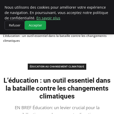
Climatedebtagents
Nous utilisons des cookies pour améliorer votre expérience
de navigation. En poursuivant, vous acceptez notre politique
de confidentialité.
En savoir plus
Refuser
Accepter
Accueil
Éducation au changement climatique
L’éducation : un outil essentiel dans la bataille contre les changements
climatiques
ÉDUCATION AU CHANGEMENT CLIMATIQUE
L’éducation : un outil essentiel dans
la bataille contre les changements
climatiques
EN BREF Éducation: un levier crucial pour la