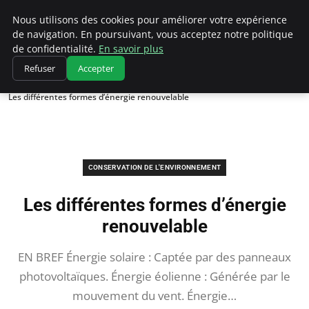
Climatedebtagents
Nous utilisons des cookies pour améliorer votre expérience
de navigation. En poursuivant, vous acceptez notre politique
de confidentialité.
En savoir plus
Refuser
Accepter
Accueil
Conservation de l'environnement
Les différentes formes d’énergie renouvelable
CONSERVATION DE L'ENVIRONNEMENT
Les différentes formes d’énergie
renouvelable
EN BREF Énergie solaire : Captée par des panneaux
photovoltaïques. Énergie éolienne : Générée par le
mouvement du vent. Énergie…