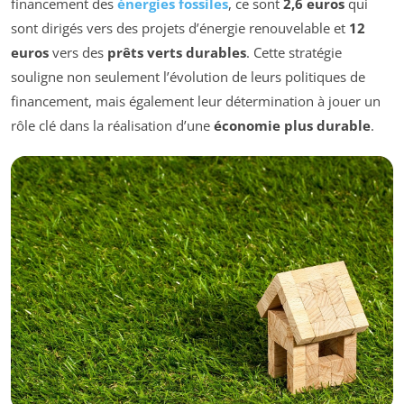
financement des
énergies fossiles
, ce sont
2,6 euros
qui
sont dirigés vers des projets d’énergie renouvelable et
12
euros
vers des
prêts verts durables
. Cette stratégie
souligne non seulement l’évolution de leurs politiques de
financement, mais également leur détermination à jouer un
rôle clé dans la réalisation d’une
économie plus durable
.