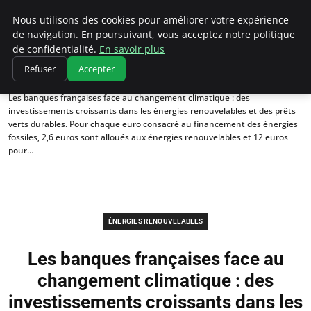
Climatedebtagents
Nous utilisons des cookies pour améliorer votre expérience
de navigation. En poursuivant, vous acceptez notre politique
de confidentialité.
En savoir plus
Refuser
Accepter
Accueil
Énergies Renouvelables
Les banques françaises face au changement climatique : des
investissements croissants dans les énergies renouvelables et des prêts
verts durables. Pour chaque euro consacré au financement des énergies
fossiles, 2,6 euros sont alloués aux énergies renouvelables et 12 euros
pour…
ÉNERGIES RENOUVELABLES
Les banques françaises face au
changement climatique : des
investissements croissants dans les