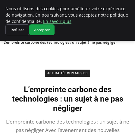
Climatedebtagents
Nous utilisons des cookies pour améliorer votre expérience
de navigation. En poursuivant, vous acceptez notre politique
de confidentialité.
En savoir plus
Refuser
Accepter
Accueil
Actualités Climatiques
L’empreinte carbone des technologies : un sujet à ne pas négliger
ACTUALITÉS CLIMATIQUES
L’empreinte carbone des
technologies : un sujet à ne pas
négliger
L’empreinte carbone des technologies : un sujet à ne
pas négliger Avec l’avènement des nouvelles